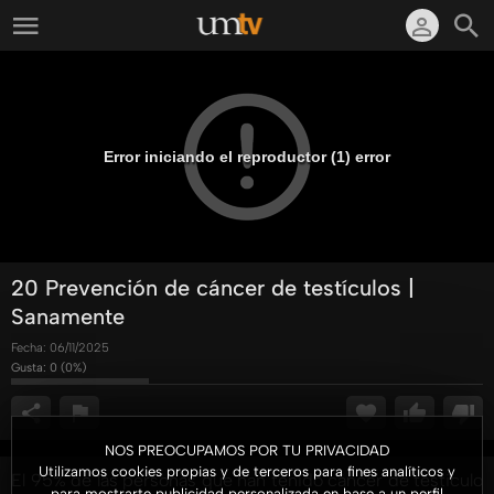
Error iniciando el reproductor (1) error
20 Prevención de cáncer de testículos |
Sanamente
Fecha:
06/11/2025
Gusta:
0
(
0
%)
NOS PREOCUPAMOS POR TU PRIVACIDAD
Utilizamos cookies propias y de terceros para fines analíticos y
El 95% de las personas que han tenido cáncer de testiculo
para mostrarte publicidad personalizada en base a un perfil