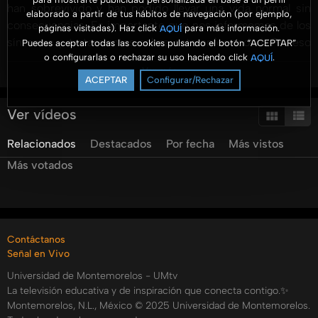
han sobrevivido y han podido llevar una vida normal sin
elaborado a partir de tus hábitos de navegación (por ejemplo,
consecuencias. Es importante que nos informemos de los
páginas visitadas). Haz click
para más información.
AQUÍ
síntomas y tratamientos sobre esta enfermedad. Por eso
Puedes aceptar todas las cookies pulsando el botón “ACEPTAR”
o configurarlas o rechazar su uso haciendo click
.
AQUÍ
en Sanamente nuestros expertos nos orientarán en la
Ver más
prevención, pero también en identificar anomalías de
ACEPTAR
Configurar/Rechazar
nuestro cuerpo, y los cuidados y estilo de vida que debe
seguir el paciente con cáncer de testículo.
Ver vídeos
Categorías:
Relacionados
Destacados
Por fecha
Más vistos
Tags:
Más votados
umtv
universidad
de
montemorelos
sanamente
salud
bienestar
hospital
la
carlota
cancer
cancer
de
testiculo
testiculos
salud
sexual
Contáctanos
Señal en Vivo
Universidad de Montemorelos - UMtv
La televisión educativa y de inspiración que conecta contigo.✨
Montemorelos, N.L., México © 2025 Universidad de Montemorelos.