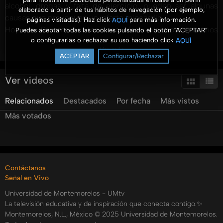
alcohol, drogas y falta de ejercicio, pueden ser algunas
elaborado a partir de tus hábitos de navegación (por ejemplo,
causas que provoquen un infarto miocardio.
páginas visitadas). Haz click
para más información.
AQUÍ
Hoy en Sanamente tenemos dos expertos que nos
Puedes aceptar todas las cookies pulsando el botón “ACEPTAR”
o configurarlas o rechazar su uso haciendo click
.
AQUÍ
despejarán algunas dudas con respecto a la generación de
Ver más
los distintos infartos, causas, síntomas, y nos orientaran en
ACEPTAR
Configurar/Rechazar
como prevenir este tipo de acontecimiento de salud.
Ver vídeos
Categorías:
Tags:
Relacionados
Destacados
Por fecha
Más vistos
umtv
universidad
de
montemorelos
sanamente
infarto
Más votados
como
detectar
un
infarto
que
es
un
infarto
salud
Contáctanos
Señal en Vivo
Universidad de Montemorelos - UMtv
La televisión educativa y de inspiración que conecta contigo.✨
Montemorelos, N.L., México © 2025 Universidad de Montemorelos.