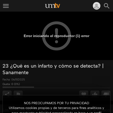
Error iniciando el reproductor (1) error
23 ¿Qué es un infarto y cómo se detecta? |
Sanamente
Fecha:
06/11/2025
Gusta:
0
(
0
%)
NOS PREOCUPAMOS POR TU PRIVACIDAD
Utilizamos cookies propias y de terceros para fines analíticos y
Los excesos de comida chatarra, las adicciones al tabaco,
para mostrarte publicidad personalizada en base a un perfil