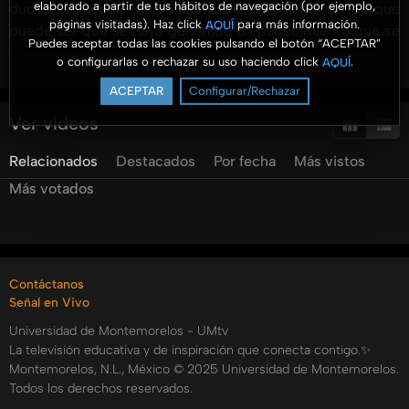
elaborado a partir de tus hábitos de navegación (por ejemplo,
dudes en acudir inmediatamente al oftalmólogo porque
páginas visitadas). Haz click
para más información.
AQUÍ
puede ser que se haya generado un padecimiento que se
Puedes aceptar todas las cookies pulsando el botón “ACEPTAR”
llama Glaucoma. ¿Qué es? ¿Cómo se genera? ¿Cuál es el
o configurarlas o rechazar su uso haciendo click
.
AQUÍ
Ver más
motivo?
ACEPTAR
Configurar/Rechazar
hoy en Sanamente nos visitan dos especialistas de la
visión. Nos ayudarán a descubrir aspectos importantes
Ver vídeos
sobre el glaucoma, cuál es su tratamiento, y les
Relacionados
Destacados
Por fecha
Más vistos
preguntaremos si se puede prevenir.
Más votados
Categorías:
Tags:
umtv
universidad
de
montemorelos
sanamente
hospital
la
carlota
hlc
salud
bienestar
glaucoma
ojos
Contáctanos
nervio
optico
oftalmologia
Señal en Vivo
Universidad de Montemorelos - UMtv
La televisión educativa y de inspiración que conecta contigo.✨
Montemorelos, N.L., México © 2025 Universidad de Montemorelos.
Todos los derechos reservados.