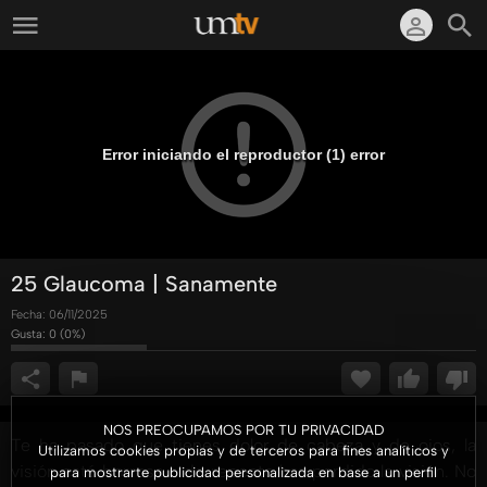
Error iniciando el reproductor (1) error
25 Glaucoma | Sanamente
Fecha:
06/11/2025
Gusta:
0
(
0
%)
NOS PREOCUPAMOS POR TU PRIVACIDAD
Te ha pasado que tienes dolor de cabeza y de ojos, la
Utilizamos cookies propias y de terceros para fines analíticos y
visión está borrosa o de repente has perdido la visión. No
para mostrarte publicidad personalizada en base a un perfil