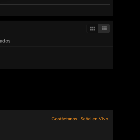
olor
de
espalda
tados
Contáctanos
Señal en Vivo