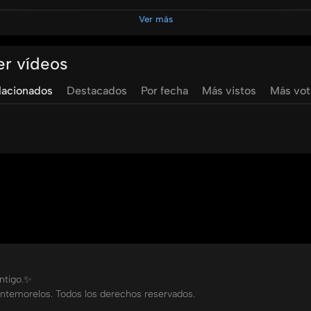
Ver más
te
hospital
la
carlota
salud
bienestar
columna
lumbar
d
er vídeos
lacionados
Destacados
Por fecha
Más vistos
Más vo
ontigo.✨
ntemorelos. Todos los derechos reservados.