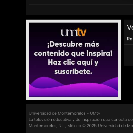
Categorías:
Tags:
umtv
universidad
de
montemorelos
sanamen
V
Re
Universidad de Montemorelos - UMtv
La televisión educativa y de inspiración que conecta c
Montemorelos, N.L., México © 2025 Universidad de Mo