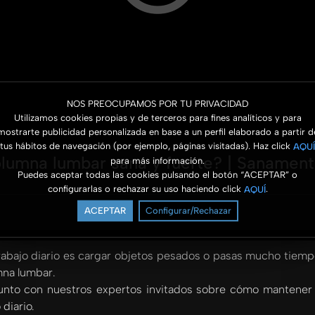
NOS PREOCUPAMOS POR TU PRIVACIDAD
Utilizamos cookies propias y de terceros para fines analíticos y para
mostrarte publicidad personalizada en base a un perfil elaborado a partir d
tus hábitos de navegación (por ejemplo, páginas visitadas). Haz click
AQUÍ
lumna lumbar sana y fuerte? | Sanamen
para más información.
Puedes aceptar todas las cookies pulsando el botón “ACEPTAR” o
configurarlas o rechazar su uso haciendo click
.
AQUÍ
ACEPTAR
Configurar/Rechazar
u trabajo diario es cargar objetos pesados o pasas mucho tiempo
mna lumbar.
unto con nuestros expertos invitados sobre cómo mantener 
diario.