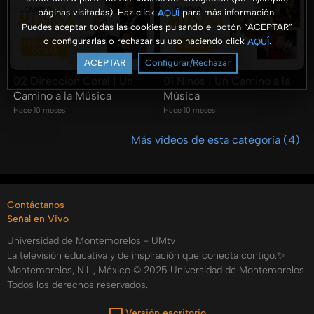
páginas visitadas). Haz click
para más información.
AQUÍ
Puedes aceptar todas las cookies pulsando el botón “ACEPTAR”
o configurarlas o rechazar su uso haciendo click
.
AQUÍ
ACEPTAR
Configurar/Rechazar
02 Dirección Coral | Un
01 Niños | Un Camino a la
Camino a la Música
Música
Hace 10 meses
Hace 10 meses
Más vídeos de esta categoría (4)
Contáctanos
Señal en Vivo
Universidad de Montemorelos - UMtv
La televisión educativa y de inspiración que conecta contigo.✨
Montemorelos, N.L., México © 2025 Universidad de Montemorelos.
Todos los derechos reservados.
Versión escritorio