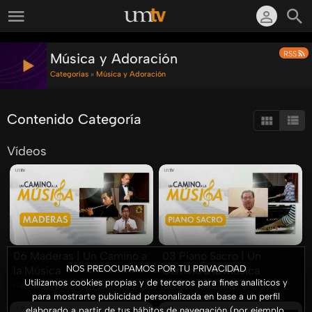
RSS
Música y Adoración
Categorías
»
Música y Adoración
Contenido Categoría
Vídeos
06 Maderas | Un Camino a
03 Piano Sacro | Un
NOS PREOCUPAMOS POR TU PRIVACIDAD
la Música
Camino a la Música
Utilizamos cookies propias y de terceros para fines analíticos y
Hace 10 meses
Hace 10 meses
para mostrarte publicidad personalizada en base a un perfil
elaborado a partir de tus hábitos de navegación (por ejemplo,