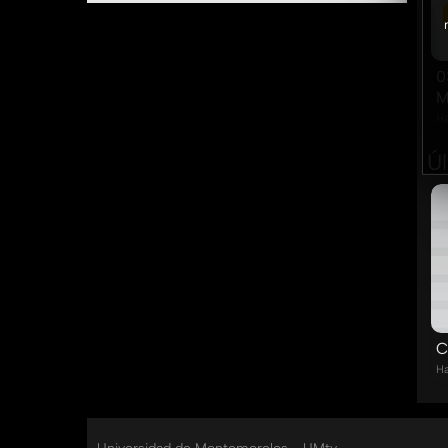
0
M
Ha
Ú
C
Ha