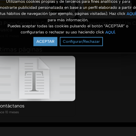
Utilizamos cookies propias y de terceros para fines analíticos y para
mostrarte publicidad personalizada en base a un perfil elaborado a partir d
tus hábitos de navegación (por ejemplo, páginas visitadas). Haz click
AQUÍ
para más información.
3 Piano Sacro | Un Camino a la
02 Dirección Coral | Un 
Puedes aceptar todas las cookies pulsando el botón “ACEPTAR” o
úsica
la Música
configurarlas o rechazar su uso haciendo click
.
AQUÍ
ce 10 meses
Hace 10 meses
ACEPTAR
Configurar/Rechazar
ltimas páginas
ontáctanos
ce 10 meses