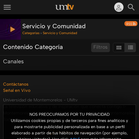
RSS
Servicio y Comunidad
Categorías
»
Servicio y Comunidad
Contenido Categoría
Filtros
Canales
Ordenar por:
Mostrar:
Resultados/Pág.:
Buscar en esta categoría:
Buscar
Contáctanos
Señal en Vivo
Universidad de Montemorelos - UMtv
La televisión educativa y de inspiración que conecta contigo.✨
Montemorelos, N.L., México © 2025 Universidad de Montemorelos.
NOS PREOCUPAMOS POR TU PRIVACIDAD
Todos los derechos reservados.
Utilizamos cookies propias y de terceros para fines analíticos y
para mostrarte publicidad personalizada en base a un perfil
Versión escritorio
elaborado a partir de tus hábitos de navegación (por ejemplo,