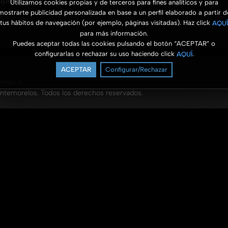
uperarla HOY
crecimiento personal
Utilizamos cookies propias y de terceros para fines analíticos y para
ce 5 meses
Hace 5 meses
mostrarte publicidad personalizada en base a un perfil elaborado a partir d
tus hábitos de navegación (por ejemplo, páginas visitadas). Haz click
AQUÍ
para más información.
Puedes aceptar todas las cookies pulsando el botón “ACEPTAR” o
configurarlas o rechazar su uso haciendo click
.
AQUÍ
ACEPTAR
Configurar/Rechazar
ontigo.✨
ntemorelos. Todos los derechos reservados.