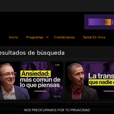
Inicio
Programas
Contáctanos
Señal En Vivo
esultados de búsqueda
Ordenar por:
28:00
p. 09 | ¿Sufres ANSIEDAD
Ep. 08 | De ADOLESCEN
OCIAL? Descubre CÓMO
ADULTO: Consejos para 
NOS PREOCUPAMOS POR TU PRIVACIDAD