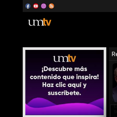
R
E
S