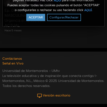
páginas visitadas). Haz click
para más información.
AQUÍ
27:30
Puedes aceptar todas las cookies pulsando el botón “ACEPTAR”
o configurarlas o rechazar su uso haciendo click
.
AQUÍ
Ep. 05 | La IDENTIDAD
MASCULINA en CRISIS:
ACEPTAR
Configurar/Rechazar
Urgencia en la sociedad
ACTUAL
Hace 5 meses
Contáctanos
Señal en Vivo
Universidad de Montemorelos - UMtv
La televisión educativa y de inspiración que conecta contigo.✨
Montemorelos, N.L., México © 2025 Universidad de Montemorelos.
Todos los derechos reservados.
Versión escritorio