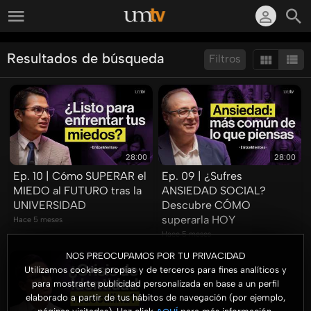
Resultados de búsqueda
Filtros
Ordenar por:
Mostrar:
Resultados/Pág.:
28:00
28:00
Ep. 10 | Cómo SUPERAR el
Ep. 09 | ¿Sufres
MIEDO al FUTURO tras la
ANSIEDAD SOCIAL?
UNIVERSIDAD
Descubre CÓMO
superarla HOY
Hace 5 meses
Hace 5 meses
NOS PREOCUPAMOS POR TU PRIVACIDAD
Utilizamos cookies propias y de terceros para fines analíticos y
para mostrarte publicidad personalizada en base a un perfil
elaborado a partir de tus hábitos de navegación (por ejemplo,