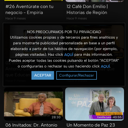
#26 Aventúrate con tu
12 Café Don Emilio |
negocio - Empiria
Historias de Región
Hace 9 meses
Hace 9 meses
NOS PREOCUPAMOS POR TU PRIVACIDAD
Utilizamos cookies propias y de terceros para fines analíticos y
para mostrarte publicidad personalizada en base a un perfil
elaborado a partir de tus hábitos de navegación (por ejemplo,
páginas visitadas). Haz click
para más información.
AQUÍ
29:01
29:01
Puedes aceptar todas las cookies pulsando el botón “ACEPTAR”
02 Invitado: Dr. Marco
10 Invitado: Pr. Antonio
o configurarlas o rechazar su uso haciendo click
.
AQUÍ
Antonio Castro | Vidas
López Luna | Vidas que
que Educan
Educan
ACEPTAR
Configurar/Rechazar
Hace 9 meses
Hace 9 meses
28:30
40:55
06 Invitados: Dr. Antonio
Un Momento de Paz 23