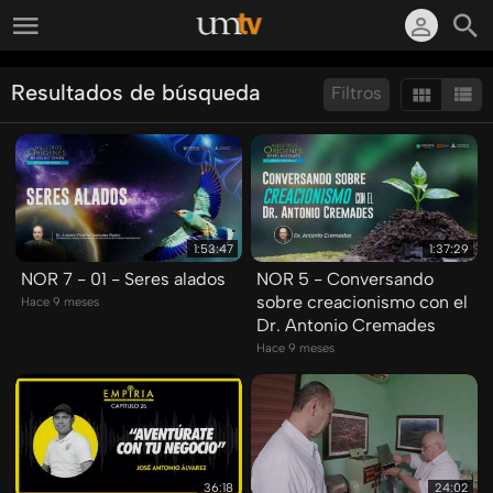
Resultados de búsqueda
Filtros
Ordenar por:
Mostrar:
Resultados/Pág.:
1:53:47
1:37:29
NOR 7 - 01 - Seres alados
NOR 5 - Conversando
sobre creacionismo con el
Hace 9 meses
Dr. Antonio Cremades
Hace 9 meses
36:18
24:02