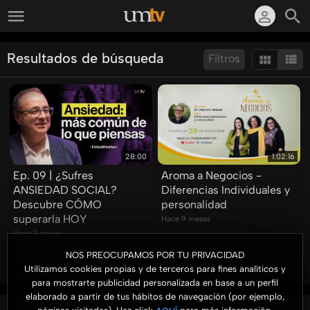
Resultados de búsqueda
Filtros
Ordenar por:
Mostrar:
Resultados/Pág.:
28:00
1:02:16
Ep. 09 | ¿Sufres
Aroma a Negocios -
ANSIEDAD SOCIAL?
Diferencias Individuales y
Descubre CÓMO
personalidad
superarla HOY
Hace 9 meses
Hace 5 meses
NOS PREOCUPAMOS POR TU PRIVACIDAD
Utilizamos cookies propias y de terceros para fines analíticos y
para mostrarte publicidad personalizada en base a un perfil
elaborado a partir de tus hábitos de navegación (por ejemplo,