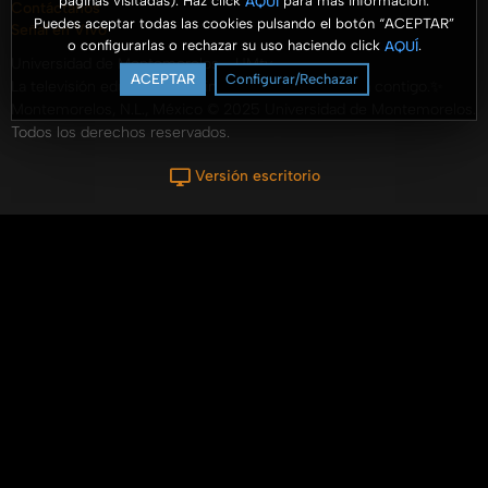
páginas visitadas). Haz click
para más información.
AQUÍ
Contáctanos
Puedes aceptar todas las cookies pulsando el botón “ACEPTAR”
Señal en Vivo
o configurarlas o rechazar su uso haciendo click
.
AQUÍ
Universidad de Montemorelos - UMtv
ACEPTAR
Configurar/Rechazar
La televisión educativa y de inspiración que conecta contigo.✨
Montemorelos, N.L., México © 2025 Universidad de Montemorelos.
Todos los derechos reservados.
Versión escritorio