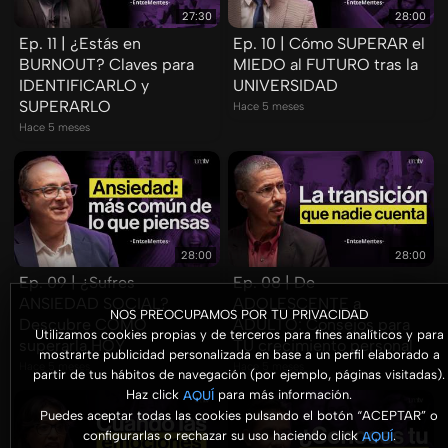
27:30
28:00
Ep. 11 | ¿Estás en
Ep. 10 | Cómo SUPERAR el
BURNOUT? Claves para
MIEDO al FUTURO tras la
IDENTIFICARLO y
UNIVERSIDAD
SUPERARLO
Hace 5 meses
Hace 5 meses
28:00
28:00
Ep. 09 | ¿Sufres
Ep. 08 | De
ANSIEDAD SOCIAL?
ADOLESCENTE a
NOS PREOCUPAMOS POR TU PRIVACIDAD
Descubre CÓMO
ADULTO: Consejos para
Utilizamos cookies propias y de terceros para fines analíticos y para
superarla HOY
TU crecimiento personal
mostrarte publicidad personalizada en base a un perfil elaborado a
Hace 5 meses
Hace 5 meses
partir de tus hábitos de navegación (por ejemplo, páginas visitadas).
Haz click
para más información.
AQUÍ
Puedes aceptar todas las cookies pulsando el botón “ACEPTAR” o
configurarlas o rechazar su uso haciendo click
.
AQUÍ