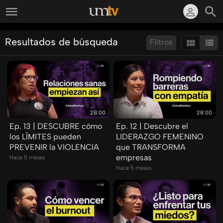
Resultados de búsqueda
Filtros
Ordenar por:
Mostrar:
Resultados/Pág.:
28:00
28:00
Ep. 13 | DESCUBRE cómo
Ep. 12 | Descubre el
los LÍMITES pueden
LIDERAZGO FEMENINO
PREVENIR la VIOLENCIA
que TRANSFORMA
empresas
Hace 5 meses
Hace 5 meses