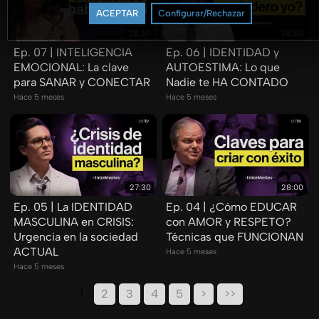
ACEPTAR
Configurar/Rechazar
28:00
28:00
Ep. 07 | INTELIGENCIA
Ep. 06 | IDENTIDAD y
EMOCIONAL: La clave
AUTOESTIMA: Lo que
para SANAR y CONECTAR
Nadie te HA CONTADO
Hace 5 meses
Hace 5 meses
27:30
28:00
Ep. 05 | La IDENTIDAD
Ep. 04 | ¿Cómo EDUCAR
MASCULINA en CRISIS:
con AMOR y RESPETO?
Urgencia en la sociedad
Técnicas que FUNCIONAN
ACTUAL
Hace 5 meses
Hace 5 meses
1
2
3
4
5
>
>>