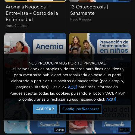
Aroma a Negocios -
13 Osteoporosis |
Entrevista - Costo de la
Sanamente
Enfermedad
Hace 9 meses
Hace 9 meses
NOS PREOCUPAMOS POR TU PRIVACIDAD
20:01
20:01
Utilizamos cookies propias y de terceros para fines analíticos y
12 Anemia | Sanamente
10 Prevención de
para mostrarte publicidad personalizada en base a un perfil
enfermedades en niños |
Hace 9 meses
elaborado a partir de tus hábitos de navegación (por ejemplo,
Sanamente
páginas visitadas). Haz click
para más información.
AQUÍ
Hace 9 meses
Puedes aceptar todas las cookies pulsando el botón “ACEPTAR”
o configurarlas o rechazar su uso haciendo click
.
AQUÍ
ACEPTAR
Configurar/Rechazar
20:01
20:01