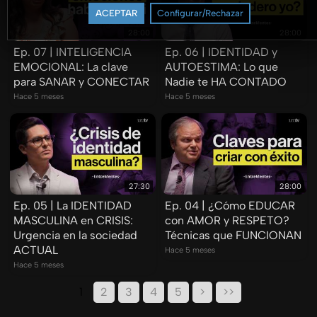
ACEPTAR
Configurar/Rechazar
28:00
28:00
Ep. 07 | INTELIGENCIA
Ep. 06 | IDENTIDAD y
EMOCIONAL: La clave
AUTOESTIMA: Lo que
para SANAR y CONECTAR
Nadie te HA CONTADO
Hace 5 meses
Hace 5 meses
27:30
28:00
Ep. 05 | La IDENTIDAD
Ep. 04 | ¿Cómo EDUCAR
MASCULINA en CRISIS:
con AMOR y RESPETO?
Urgencia en la sociedad
Técnicas que FUNCIONAN
ACTUAL
Hace 5 meses
Hace 5 meses
1
2
3
4
5
>
>>