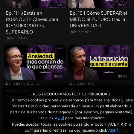
27:30
28:00
Ep. 11 | ¿Estás en
Ep. 10 | Cómo SUPERAR el
BURNOUT? Claves para
MIEDO al FUTURO tras la
IDENTIFICARLO y
UNIVERSIDAD
SUPERARLO
Hace 5 meses
Hace 5 meses
28:00
28:00
Ep. 09 | ¿Sufres
Ep. 08 | De
ANSIEDAD SOCIAL?
ADOLESCENTE a
NOS PREOCUPAMOS POR TU PRIVACIDAD
Descubre CÓMO
ADULTO: Consejos para
Utilizamos cookies propias y de terceros para fines analíticos y para
superarla HOY
TU crecimiento personal
mostrarte publicidad personalizada en base a un perfil elaborado a
Hace 5 meses
Hace 5 meses
partir de tus hábitos de navegación (por ejemplo, páginas visitadas).
Haz click
para más información.
AQUÍ
Puedes aceptar todas las cookies pulsando el botón “ACEPTAR” o
configurarlas o rechazar su uso haciendo click
.
AQUÍ