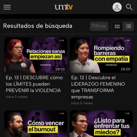
Resultados de búsqueda
Filtros
Ordenar por:
Mostrar:
Resultados/Pág.:
28:00
28:00
Ep. 13 | DESCUBRE cómo
Ep. 12 | Descubre el
los LÍMITES pueden
LIDERAZGO FEMENINO
PREVENIR la VIOLENCIA
que TRANSFORMA
empresas
Hace 5 meses
Hace 5 meses