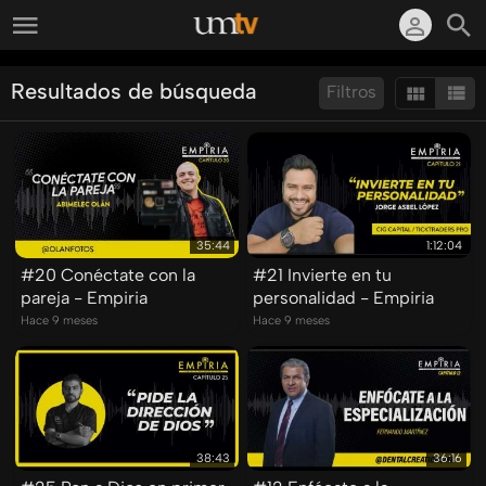
Resultados de búsqueda
Filtros
Ordenar por:
Mostrar:
Resultados/Pág.:
35:44
1:12:04
#20 Conéctate con la
#21 Invierte en tu
pareja - Empiria
personalidad - Empiria
Hace 9 meses
Hace 9 meses
38:43
36:16