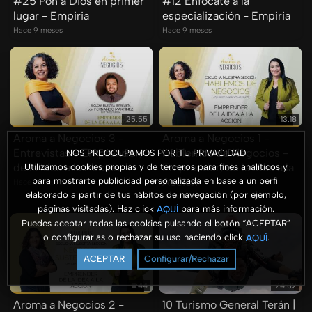
#25 Pon a Dios en primer
#12 Enfócate a la
lugar - Empiria
especialización - Empiria
Hace 9 meses
Hace 9 meses
25:55
13:18
Aroma a Negocios 3 -
Aroma a Negocios 1 -
Entrevistas - Emprender,
Hablemos de Negocios -
NOS PREOCUPAMOS POR TU PRIVACIDAD
de la Idea a la Acción
Emprender, de la Idea a la
Utilizamos cookies propias y de terceros para fines analíticos y
para mostrarte publicidad personalizada en base a un perfil
Acción
Hace 9 meses
elaborado a partir de tus hábitos de navegación (por ejemplo,
Hace 9 meses
páginas visitadas). Haz click
para más información.
AQUÍ
Puedes aceptar todas las cookies pulsando el botón “ACEPTAR”
o configurarlas o rechazar su uso haciendo click
.
AQUÍ
ACEPTAR
Configurar/Rechazar
11:44
24:02
Aroma a Negocios 2 -
10 Turismo General Terán |