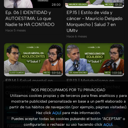
28:00
01:31
Ep. 06 | IDENTIDAD y
EP.15 | Estilo de vida y
AUTOESTIMA: Lo que
cáncer - Mauricio Delgado
Nadie te HA CONTADO
Morquecho | Salud 7 en
UMtv
Hace 5 meses
Hace 6 meses
59:58
1:01:38
EP.14 | Salud mental en
EP.13 | Metabolismo en
adolescentes - Lucio
equilibrio - Adan Sánchez
NOS PREOCUPAMOS POR TU PRIVACIDAD
Olmedo | Salud 7 en UMtv
| Salud 7 en UMtv
Utilizamos cookies propias y de terceros para fines analíticos y para
Hace 6 meses
Hace 6 meses
mostrarte publicidad personalizada en base a un perfil elaborado a
partir de tus hábitos de navegación (por ejemplo, páginas visitadas).
Haz click
para más información.
AQUÍ
Puedes aceptar todas las cookies pulsando el botón “ACEPTAR” o
configurarlas o rechazar su uso haciendo click
.
AQUÍ