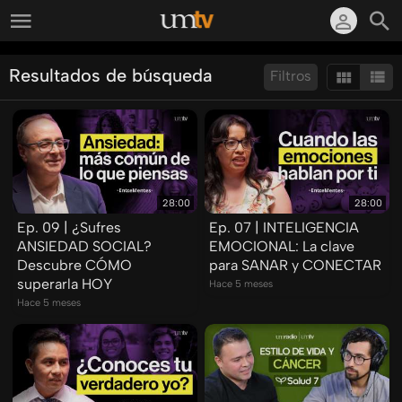
Resultados de búsqueda
Filtros
Ordenar por:
Mostrar:
Resultados/Pág.:
28:00
28:00
Ep. 09 | ¿Sufres
Ep. 07 | INTELIGENCIA
ANSIEDAD SOCIAL?
EMOCIONAL: La clave
Descubre CÓMO
para SANAR y CONECTAR
superarla HOY
Hace 5 meses
Hace 5 meses