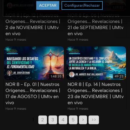
ACEPTAR
Configurar/Rechazar
1:55:57
1:39:52
NOR 8 | Ep. 12 | Nuestros
NOR 8 Ep. 06 | Nuestros
Orígenes... Revelaciones |
Orígenes... Revelaciones |
2 de NOVIEMBRE | UMtv
21 de SEPTIEMBRE | UMtv
en vivo
en vivo
Hace 9 meses
Hace 9 meses
1:48:35
49:23
NOR 8 - Ep. 01 | Nuestros
NOR 8 | Ep. 14 | Nuestros
Orígenes... Revelaciones |
Orígenes... Revelaciones |
17 de AGOSTO | UMtv en
23 de NOVIEMBRE | UMtv
vivo
en vivo
Hace 9 meses
Hace 9 meses
1
2
3
4
5
>
>>