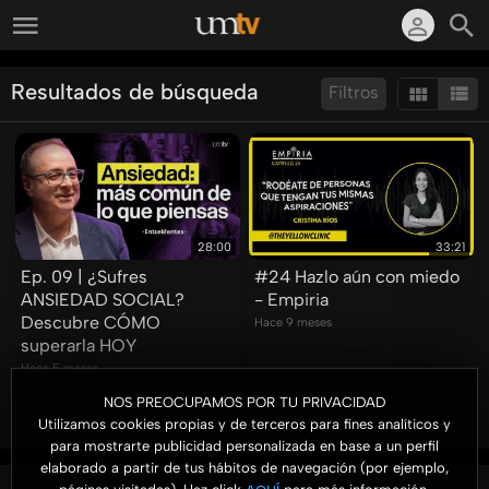
Resultados de búsqueda
Filtros
Ordenar por:
Mostrar:
Resultados/Pág.:
28:00
33:21
Ep. 09 | ¿Sufres
#24 Hazlo aún con miedo
ANSIEDAD SOCIAL?
- Empiria
Descubre CÓMO
Hace 9 meses
superarla HOY
Hace 5 meses
NOS PREOCUPAMOS POR TU PRIVACIDAD
Utilizamos cookies propias y de terceros para fines analíticos y
para mostrarte publicidad personalizada en base a un perfil
elaborado a partir de tus hábitos de navegación (por ejemplo,