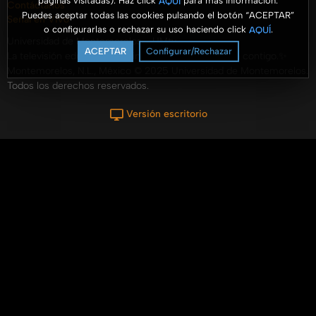
páginas visitadas). Haz click
para más información.
AQUÍ
Contáctanos
Puedes aceptar todas las cookies pulsando el botón “ACEPTAR”
Señal en Vivo
o configurarlas o rechazar su uso haciendo click
.
AQUÍ
Universidad de Montemorelos - UMtv
ACEPTAR
Configurar/Rechazar
La televisión educativa y de inspiración que conecta contigo.✨
Montemorelos, N.L., México © 2025 Universidad de Montemorelos.
Todos los derechos reservados.
Versión escritorio