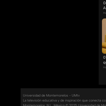
0
A
Ha
0
q
Ha
Universidad de Montemorelos - UMtv
La televisión educativa y de inspiración que conecta c
Montemorelos, N.L., México © 2025 Universidad de Mo