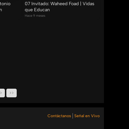
tonio
07 Invitado: Waheed Foad | Vidas
n
que Educan
Hace 9 meses
>
>>
Contáctanos
Señal en Vivo