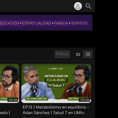
Filtros
Mostrar:
Resultados/Pág.:
59:58
1:01:38
EP.13 | Metabolismo en equilibrio -
edo |
Adan Sánchez | Salud 7 en UMtv