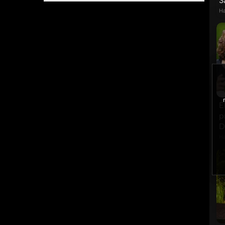
S
Ha
E
p
D
Ha