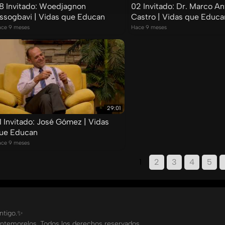
8 Invitado: Woedjagnon
02 Invitado: Dr. Marco An
ssogbavi | Vidas que Educan
Castro | Vidas que Educa
ce 9 meses
Hace 9 meses
29:01
1 Invitado: José Gómez | Vidas
ue Educan
ce 9 meses
1
2
3
4
5
ontigo.✨
ntemorelos. Todos los derechos reservados.