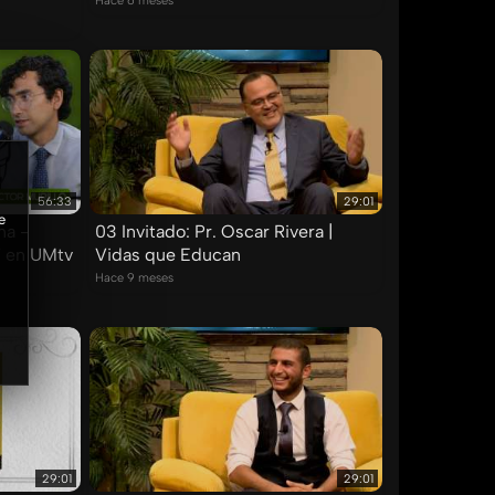
Hace 6 meses
56:33
29:01
e
na -
03 Invitado: Pr. Oscar Rivera |
7 en UMtv
Vidas que Educan
Hace 9 meses
29:01
29:01