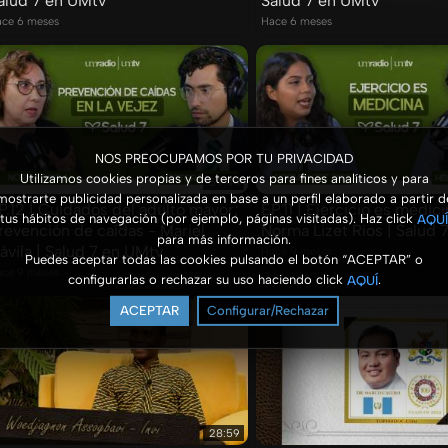
alud 7 en UMtv
Salud 7 en UMtv
ce 6 meses
Hace 6 meses
NOS PREOCUPAMOS POR TU PRIVACIDAD
Utilizamos cookies propias y de terceros para fines analíticos y para
59:44
mostrarte publicidad personalizada en base a un perfil elaborado a partir d
P.12 | Cuidados del adulto mayor;
EP.11 | Ejercicio es medici
tus hábitos de navegación (por ejemplo, páginas visitadas). Haz click
AQUÍ
revención de caídas - Mariel
Norma Lizet Ríos | Salud 
para más información.
ávila | Salud 7 en UMtv
Hace 9 meses
Puedes aceptar todas las cookies pulsando el botón “ACEPTAR” o
ce 9 meses
configurarlas o rechazar su uso haciendo click
.
AQUÍ
ACEPTAR
Configurar/Rechazar
28:59