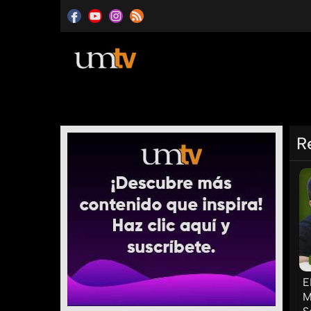
R
E
M