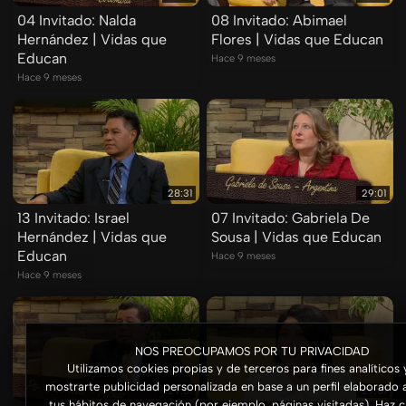
04 Invitado: Nalda
08 Invitado: Abimael
Hernández | Vidas que
Flores | Vidas que Educan
Educan
Hace 9 meses
Hace 9 meses
28:31
29:01
13 Invitado: Israel
07 Invitado: Gabriela De
Hernández | Vidas que
Sousa | Vidas que Educan
Educan
Hace 9 meses
Hace 9 meses
NOS PREOCUPAMOS POR TU PRIVACIDAD
Utilizamos cookies propias y de terceros para fines analíticos 
mostrarte publicidad personalizada en base a un perfil elaborado a
29:01
29:01
tus hábitos de navegación (por ejemplo, páginas visitadas). Haz c