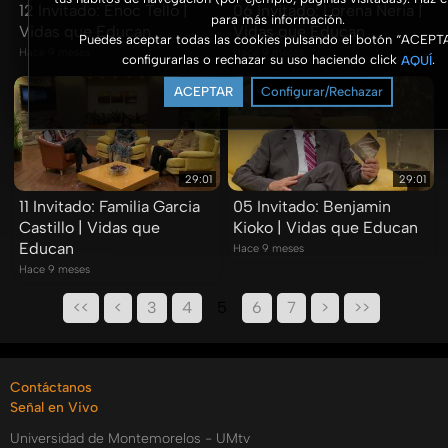
12 Invitado: Enoc Tello |
06 Invitado: Lorena Neria |
para más información.
Vidas que Educan
Vidas que Educan
Puedes aceptar todas las cookies pulsando el botón “ACEPT
Hace 9 meses
Hace 9 meses
configurarlas o rechazar su uso haciendo click
.
AQUÍ
ACEPTAR
Configurar/Rechazar
29:01
29:01
11 Invitado: Familia Garcia
05 Invitado: Benjamin
Castillo | Vidas que
Kioko | Vidas que Educan
Educan
Hace 9 meses
Hace 9 meses
<<
<
3
4
5
6
7
>
>>
Contáctanos
Señal en Vivo
Universidad de Montemorelos - UMtv