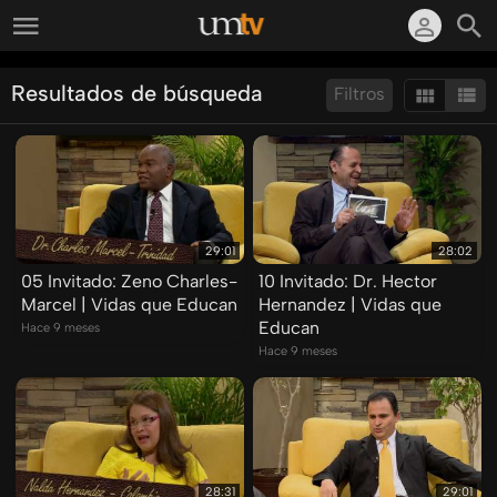
Resultados de búsqueda
Filtros
Ordenar por:
Mostrar:
Resultados/Pág.:
29:01
28:02
05 Invitado: Zeno Charles-
10 Invitado: Dr. Hector
Marcel | Vidas que Educan
Hernandez | Vidas que
Educan
Hace 9 meses
Hace 9 meses
28:31
29:01