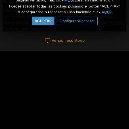
páginas visitadas). Haz click
para más información.
AQUÍ
Señal en Vivo
Puedes aceptar todas las cookies pulsando el botón “ACEPTAR”
Universidad de Montemorelos - UMtv
o configurarlas o rechazar su uso haciendo click
.
AQUÍ
La televisión educativa y de inspiración que conecta contigo.✨
ACEPTAR
Configurar/Rechazar
Montemorelos, N.L., México © 2025 Universidad de Montemorelos.
Todos los derechos reservados.
Versión escritorio