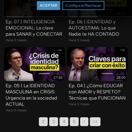
ACEPTAR
Configurar/Rechazar
28:00
28:00
Ep. 07 | INTELIGENCIA
Ep. 06 | IDENTIDAD y
EMOCIONAL: La clave
AUTOESTIMA: Lo que
para SANAR y CONECTAR
Nadie te HA CONTADO
Hace 5 meses
Hace 5 meses
27:30
28:00
Ep. 05 | La IDENTIDAD
Ep. 04 | ¿Cómo EDUCAR
MASCULINA en CRISIS:
con AMOR y RESPETO?
Urgencia en la sociedad
Técnicas que FUNCIONAN
ACTUAL
Hace 5 meses
Hace 5 meses
1
2
3
4
5
>
>>