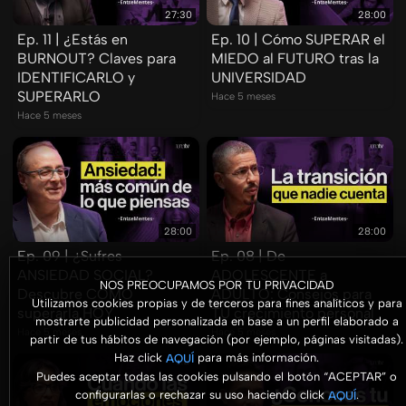
27:30
28:00
Ep. 11 | ¿Estás en
Ep. 10 | Cómo SUPERAR el
BURNOUT? Claves para
MIEDO al FUTURO tras la
IDENTIFICARLO y
UNIVERSIDAD
SUPERARLO
Hace 5 meses
Hace 5 meses
28:00
28:00
Ep. 09 | ¿Sufres
Ep. 08 | De
ANSIEDAD SOCIAL?
ADOLESCENTE a
NOS PREOCUPAMOS POR TU PRIVACIDAD
Descubre CÓMO
ADULTO: Consejos para
Utilizamos cookies propias y de terceros para fines analíticos y para
superarla HOY
TU crecimiento personal
mostrarte publicidad personalizada en base a un perfil elaborado a
Hace 5 meses
Hace 5 meses
partir de tus hábitos de navegación (por ejemplo, páginas visitadas).
Haz click
para más información.
AQUÍ
Puedes aceptar todas las cookies pulsando el botón “ACEPTAR” o
configurarlas o rechazar su uso haciendo click
.
AQUÍ