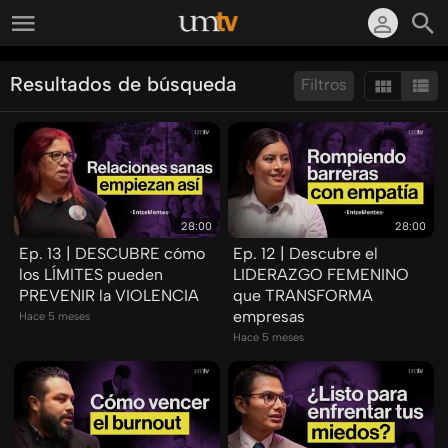
Resultados de búsqueda
Filtros
Ordenar por:
Mostrar:
Resultados/Pág.:
28:00
28:00
Ep. 13 | DESCUBRE cómo
Ep. 12 | Descubre el
los LÍMITES pueden
LIDERAZGO FEMENINO
PREVENIR la VIOLENCIA
que TRANSFORMA
empresas
Hace 5 meses
Hace 5 meses