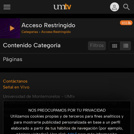
RSS
Acceso Restringido
Categorías
»
Acceso Restringido
Contenido Categoría
Filtros
Páginas
Ordenar por:
Resultados/Pág.:
Buscar en esta categoría:
Buscar
Contáctanos
Señal en Vivo
Universidad de Montemorelos - UMtv
La televisión educativa y de inspiración que conecta contigo.✨
Montemorelos, N.L., México © 2025 Universidad de Montemorelos.
NOS PREOCUPAMOS POR TU PRIVACIDAD
Todos los derechos reservados.
Utilizamos cookies propias y de terceros para fines analíticos y
para mostrarte publicidad personalizada en base a un perfil
Versión escritorio
elaborado a partir de tus hábitos de navegación (por ejemplo,