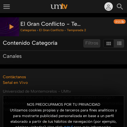
RSS
El Gran Conflicto - Temporada 2
Categorías
»
El Gran Conflicto - Temporada 2
Contenido Categoría
Filtros
Canales
Ordenar por:
Mostrar:
Resultados/Pág.:
Buscar en esta categoría:
Buscar
Contáctanos
Señal en Vivo
Universidad de Montemorelos - UMtv
La televisión educativa y de inspiración que conecta contigo.✨
Montemorelos, N.L., México © 2025 Universidad de Montemorelos.
NOS PREOCUPAMOS POR TU PRIVACIDAD
Todos los derechos reservados.
Utilizamos cookies propias y de terceros para fines analíticos y
para mostrarte publicidad personalizada en base a un perfil
Versión escritorio
elaborado a partir de tus hábitos de navegación (por ejemplo,