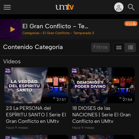
RSS
El Gran Conflicto - Temporada 2
Categorías
»
El Gran Conflicto - Temporada 2
Contenido Categoría
Filtros
Vídeos
Ordenar por:
Mostrar:
Resultados/Pág.:
Buscar en esta categoría:
Buscar
27:57
27:54
23 La PERSONA del
18 DIOSES de las
ESPÍRITU SANTO | Serie El
NACIONES | Serie El Gran
Gran Conflicto en UMtv
Conflicto en UMtv
Hace 9 meses
Hace 9 meses