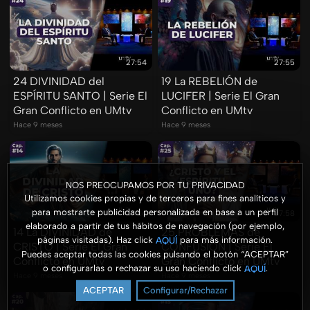
27:54
27:55
24 DIVINIDAD del
19 La REBELIÓN de
ESPÍRITU SANTO | Serie El
LUCIFER | Serie El Gran
Gran Conflicto en UMtv
Conflicto en UMtv
Hace 9 meses
Hace 9 meses
NOS PREOCUPAMOS POR TU PRIVACIDAD
Utilizamos cookies propias y de terceros para fines analíticos y
para mostrarte publicidad personalizada en base a un perfil
27:56
27:58
elaborado a partir de tus hábitos de navegación (por ejemplo,
14 La DIVINIDAD de
25 PROBLEMAS de
páginas visitadas). Haz click
para más información.
AQUÍ
CRISTO | Serie El Gran
CONFUSIÓN | Serie El
Puedes aceptar todas las cookies pulsando el botón “ACEPTAR”
Conflicto en UMtv
Gran Conflicto en UMtv
o configurarlas o rechazar su uso haciendo click
.
AQUÍ
Hace 9 meses
Hace 9 meses
ACEPTAR
Configurar/Rechazar