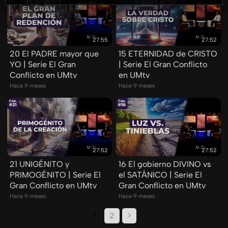
27:55
27:52
20 El PADRE mayor que
15 ETERNIDAD de CRISTO
YO | Serie El Gran
| Serie El Gran Conflicto
Conflicto en UMtv
en UMtv
Hace 9 meses
Hace 9 meses
27:52
27:52
21 UNIGÉNITO y
16 El gobierno DIVINO vs
PRIMOGÉNITO | Serie El
el SATÁNICO | Serie El
Gran Conflicto en UMtv
Gran Conflicto en UMtv
Hace 9 meses
Hace 9 meses
1
2
>