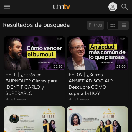
Resultados de búsqueda
Filtros
Ordenar por:
Mostrar:
Resultados/Pág.:
27:30
28:00
Ep. 11 | ¿Estás en
Ep. 09 | ¿Sufres
BURNOUT? Claves para
ANSIEDAD SOCIAL?
IDENTIFICARLO y
Descubre CÓMO
SUPERARLO
superarla HOY
Hace 5 meses
Hace 5 meses