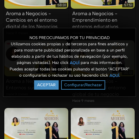
58:01
57:51
Aroma a Negocios -
Aroma a Negocios -
Cambios en el entorno
Emprendimiento en
digital de los Negocios
entornos educativos
Hace 9 meses
Hace 9 meses
NOS PREOCUPAMOS POR TU PRIVACIDAD
Utilizamos cookies propias y de terceros para fines analíticos y
para mostrarte publicidad personalizada en base a un perfil
elaborado a partir de tus hábitos de navegación (por ejemplo,
páginas visitadas). Haz click
para más información.
AQUÍ
Puedes aceptar todas las cookies pulsando el botón “ACEPTAR”
59:17
00:01
o configurarlas o rechazar su uso haciendo click
.
AQUÍ
Aroma a Negocios -
Aroma a Negocios -
ACEPTAR
Configurar/Rechazar
Entornos sustentables
Entendiendo el entorno
global de tu negocio
Hace 9 meses
Hace 9 meses