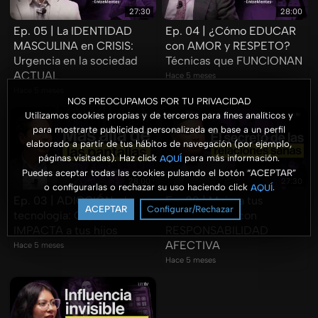
27:30
28:00
Ep. 05 | La IDENTIDAD
Ep. 04 | ¿Cómo EDUCAR
MASCULINA en CRISIS:
con AMOR y RESPETO?
Urgencia en la sociedad
Técnicas que FUNCIONAN
ACTUAL
Hace 5 meses
Hace 5 meses
NOS PREOCUPAMOS POR TU PRIVACIDAD
Utilizamos cookies propias y de terceros para fines analíticos y
para mostrarte publicidad personalizada en base a un perfil
elaborado a partir de tus hábitos de navegación (por ejemplo,
páginas visitadas). Haz click
para más información.
AQUÍ
Puedes aceptar todas las cookies pulsando el botón “ACEPTAR”
28:00
27:30
o configurarlas o rechazar su uso haciendo click
.
AQUÍ
Ep. 03 | ADICCIÓN a la
Ep. 02 | Mejora tus
ACEPTAR
Configurar/Rechazar
tecnología: Cómo
RELACIONES con
IMPACTA a tus hijos
RESPONSABILIDAD
AFECTIVA
Hace 5 meses
Hace 5 meses