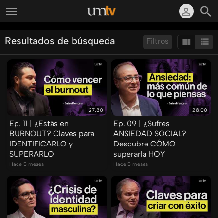
Resultados de búsqueda
Filtros
Ordenar por:
Mostrar:
Resultados/Pág.:
27:30
28:00
Ep. 11 | ¿Estás en
Ep. 09 | ¿Sufres
BURNOUT? Claves para
ANSIEDAD SOCIAL?
IDENTIFICARLO y
Descubre CÓMO
SUPERARLO
superarla HOY
Hace 5 meses
Hace 5 meses