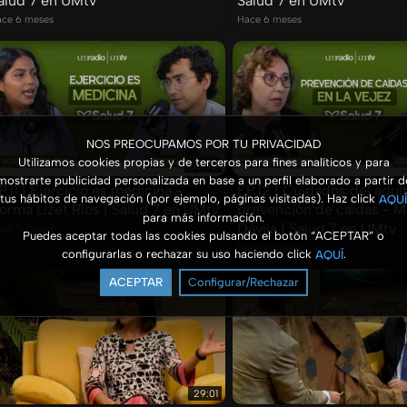
alud 7 en UMtv
Salud 7 en UMtv
ce 6 meses
Hace 6 meses
NOS PREOCUPAMOS POR TU PRIVACIDAD
Utilizamos cookies propias y de terceros para fines analíticos y para
56:33
mostrarte publicidad personalizada en base a un perfil elaborado a partir d
P.11 | Ejercicio es medicina -
EP.12 | Cuidados del adul
tus hábitos de navegación (por ejemplo, páginas visitadas). Haz click
AQUÍ
orma Lizet Ríos | Salud 7 en UMtv
prevención de caídas - M
para más información.
Dávila | Salud 7 en UMtv
ce 9 meses
Puedes aceptar todas las cookies pulsando el botón “ACEPTAR” o
Hace 9 meses
configurarlas o rechazar su uso haciendo click
.
AQUÍ
ACEPTAR
Configurar/Rechazar
29:01