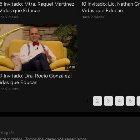
5 Invitado: Mtra. Raquel Martínez
10 Invitado: Lic. Nathan G
 Vidas que Educan
Vidas que Educan
ce 9 meses
Hace 9 meses
29:01
9 Invitado: Dra. Rocio González |
idas que Educan
ce 9 meses
1
2
3
4
5
ontigo.✨
ntemorelos. Todos los derechos reservados.