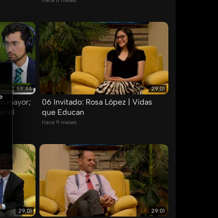
Hace 6 meses
59:44
29:01
e
to mayor;
06 Invitado: Rosa López | Vidas
ariel
que Educan
Hace 9 meses
29:01
29:01