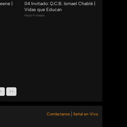
reene |
04 Invitado: Q.C.B. Ismael Chablé |
Vidas que Educan
Hace 9 meses
>
>>
Contáctanos
Señal en Vivo