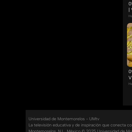
0
|
Ha
0
V
Ha
Universidad de Montemorelos - UMtv
La televisión educativa y de inspiración que conecta c
Montemorelos, N.L., México © 2025 Universidad de Mo