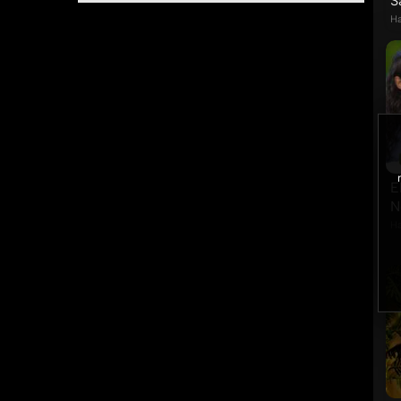
S
Ha
E
N
Ha