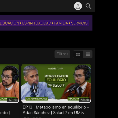
Filtros
Mostrar:
Resultados/Pág.:
59:58
1:01:38
EP.13 | Metabolismo en equilibrio -
edo |
Adan Sánchez | Salud 7 en UMtv