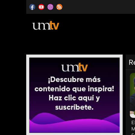
R
E
M