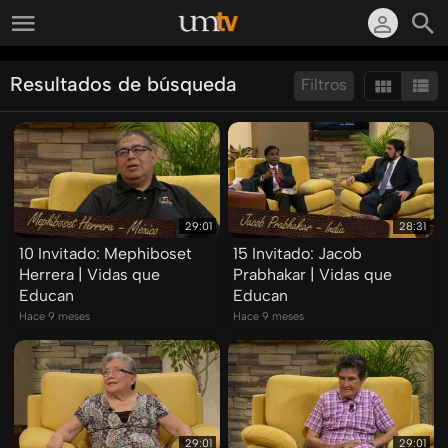
Resultados de búsqueda
Filtros
Ordenar por:
Mostrar:
Resultados/Pág.:
29:01
28:31
10 Invitado: Mephiboset
15 Invitado: Jacob
Herrera | Vidas que
Prabhakar | Vidas que
Educan
Educan
Hace 9 meses
Hace 9 meses
29:01
29:01