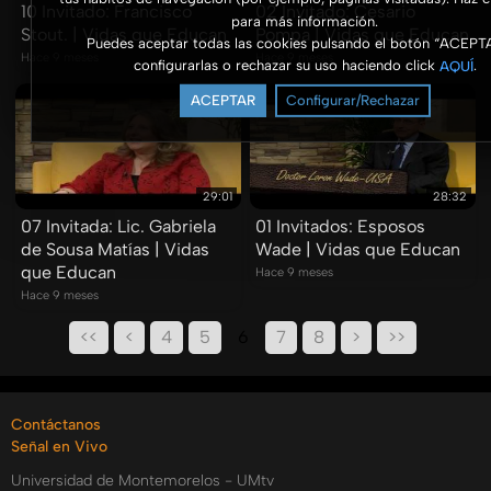
10 Invitado: Francisco
02 Invitado: Cesario
para más información.
Stout. | Vidas que Educan
Pompa | Vidas que Educan
Puedes aceptar todas las cookies pulsando el botón “ACEPT
Hace 9 meses
Hace 9 meses
configurarlas o rechazar su uso haciendo click
.
AQUÍ
ACEPTAR
Configurar/Rechazar
29:01
28:32
07 Invitada: Lic. Gabriela
01 Invitados: Esposos
de Sousa Matías | Vidas
Wade | Vidas que Educan
que Educan
Hace 9 meses
Hace 9 meses
<<
<
4
5
6
7
8
>
>>
Contáctanos
Señal en Vivo
Universidad de Montemorelos - UMtv