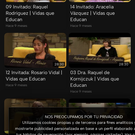
09 Invitado: Raquel
14 Invitado: Aracelia
Rodríguez | Vidas que
Vázquez | Vidas que
Educan
Educan
Hace 9 meses
Hace 9 meses
28:30
28:30
12 Invitada: Rosario Vidal |
03 Dra. Raquel de
Vidas que Educan
Kornijczuk | Vidas que
Educan
Hace 9 meses
Hace 9 meses
NOS PREOCUPAMOS POR TU PRIVACIDAD
Utilizamos cookies propias y de terceros para fines analíticos 
mostrarte publicidad personalizada en base a un perfil elaborado a
29:01
28:32
tus hábitos de navegación (por ejemplo, páginas visitadas). Haz c