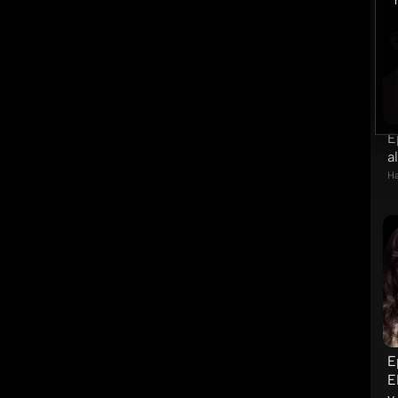
E
a
Ha
E
E