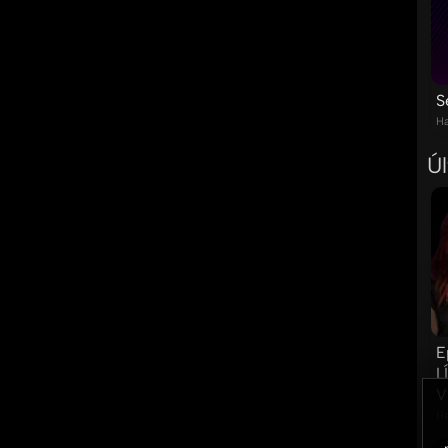
S
Ha
Ú
E
L
V
Ha