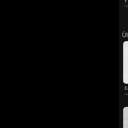
y
Ha
Ú
E
Ha