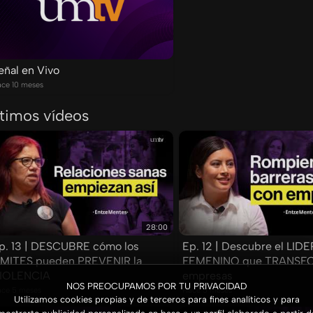
eñal en Vivo
ce 10 meses
ltimos vídeos
28:00
p. 13 | DESCUBRE cómo los
Ep. 12 | Descubre el LI
ÍMITES pueden PREVENIR la
FEMENINO que TRANSF
IOLENCIA
empresas
NOS PREOCUPAMOS POR TU PRIVACIDAD
ce 5 meses
Hace 5 meses
Utilizamos cookies propias y de terceros para fines analíticos y para