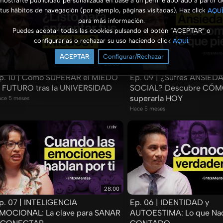
mostrarte publicidad personalizada en base a un perfil elaborado a partir d
tus hábitos de navegación (por ejemplo, páginas visitadas). Haz click
AQUÍ
para más información.
Puedes aceptar todas las cookies pulsando el botón “ACEPTAR” o
configurarlas o rechazar su uso haciendo click
.
AQUÍ
ACEPTAR
Configurar/Rechazar
28:00
p. 10 | Cómo SUPERAR el MIEDO
Ep. 09 | ¿Sufres ANSIED
l FUTURO tras la UNIVERSIDAD
SOCIAL? Descubre CÓ
superarla HOY
ce 5 meses
Hace 5 meses
28:00
p. 07 | INTELIGENCIA
Ep. 06 | IDENTIDAD y
MOCIONAL: La clave para SANAR
AUTOESTIMA: Lo que Nad